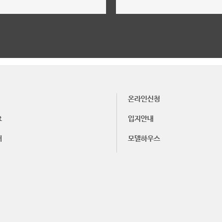
위치,입지,주변환경
단지설계,구성,평면설계
더보기
더보기
온라인신청
요
입지안내
내
모델하우스